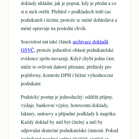
doklady ukládat, jak je popsat, kdy je předat a co
si u nich ověřit. Přehled v podkladech šetří čas
podnikateli i účetní, protože se méně dohledává a
méně opravuje na poslední chvíli.
Souvislost má také článek
archivace dokladů
OSVČ
, protože jednotlivé oblasti podnikatelské
evidence spolu navazují. Když chybí jedna část,
může to ovlivnit daňové přiznání, přehledy pro
pojišťovny, kontrolu DPH i běžné vyhodnocení
podnikání.
Praktický postup je jednoduchý: oddělit příjmy,
výdaje, bankovní výpisy, hotovostní doklady,
faktury, smlouvy a případné podklady k majetku.
Každý doklad by měl být čitelný a měl by
odpovídat skutečné podnikatelské činnosti. Pokud
podnikatel používá online úložiště, vyplatí se