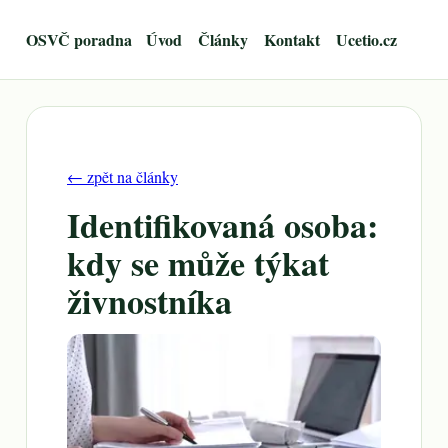
OSVČ poradna
Úvod
Články
Kontakt
Ucetio.cz
← zpět na články
Identifikovaná osoba:
kdy se může týkat
živnostníka