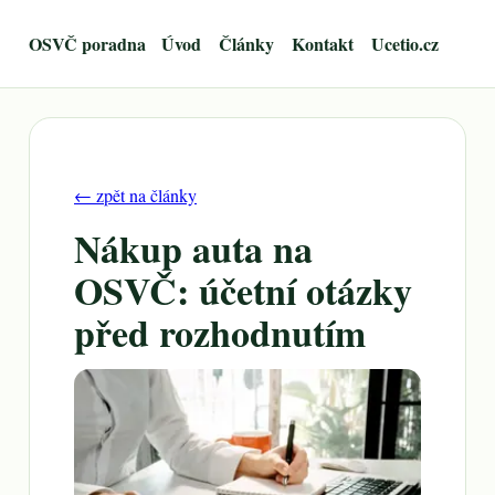
OSVČ poradna
Úvod
Články
Kontakt
Ucetio.cz
← zpět na články
Nákup auta na
OSVČ: účetní otázky
před rozhodnutím