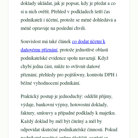
doklady ukládat, jak je popsat, kdy je předat a co
si u nich ověřit. Přehled v podkladech šetří čas
podnikateli i účetní, protože se méně dohledává a
méně opravuje na poslední chvíli.
Souvislost má také článek
co dodat účetní k
daňovému přiznání
, protože jednotlivé oblasti
podnikatelské evidence spolu navazují. Když
chybí jedna část, může to ovlivnit daňové
přiznání, přehledy pro pojišťovny, kontrolu DPH i
běžné vyhodnocení podnikání.
Praktický postup je jednoduchý: oddělit příjmy,
výdaje, bankovní výpisy, hotovostní doklady,
faktury, smlouvy a případné podklady k majetku.
Každý doklad by měl být čitelný a měl by
odpovídat skutečné podnikatelské činnosti. Pokud
podnikatel používá online úložiště, vyplatí se