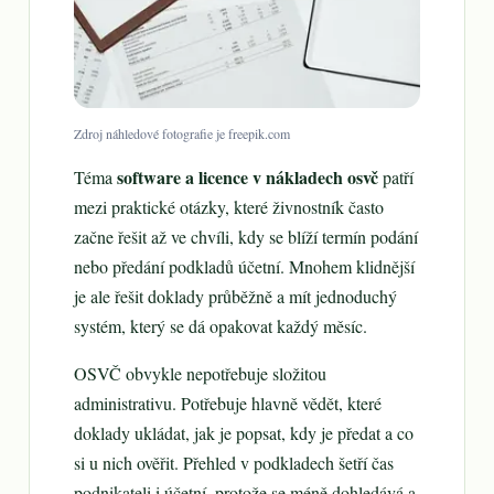
Zdroj náhledové fotografie je freepik.com
software a licence v nákladech osvč
Téma
patří
mezi praktické otázky, které živnostník často
začne řešit až ve chvíli, kdy se blíží termín podání
nebo předání podkladů účetní. Mnohem klidnější
je ale řešit doklady průběžně a mít jednoduchý
systém, který se dá opakovat každý měsíc.
OSVČ obvykle nepotřebuje složitou
administrativu. Potřebuje hlavně vědět, které
doklady ukládat, jak je popsat, kdy je předat a co
si u nich ověřit. Přehled v podkladech šetří čas
podnikateli i účetní, protože se méně dohledává a